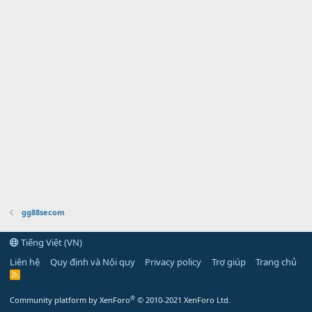
gg88secom
Tiếng Việt (VN)
Liên hệ
Quy định và Nội quy
Privacy policy
Trợ giúp
Trang chủ
R
S
S
®
Community platform by XenForo
© 2010-2021 XenForo Ltd.