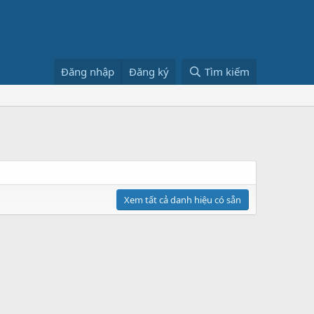
Đăng nhập
Đăng ký
Tìm kiếm
Xem tất cả danh hiệu có sẵn