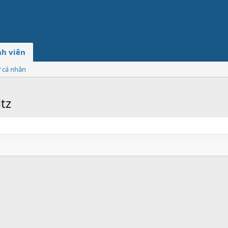
h viên
ơ cá nhân
tz