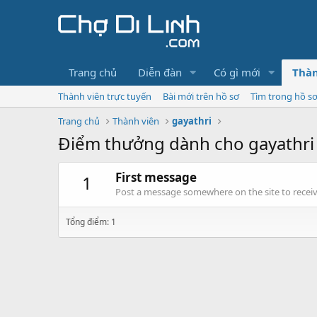
Trang chủ
Diễn đàn
Có gì mới
Thàn
Thành viên trực tuyến
Bài mới trên hồ sơ
Tìm trong hồ s
Trang chủ
Thành viên
gayathri
Điểm thưởng dành cho gayathri
First message
1
Post a message somewhere on the site to receive
Tổng điểm: 1