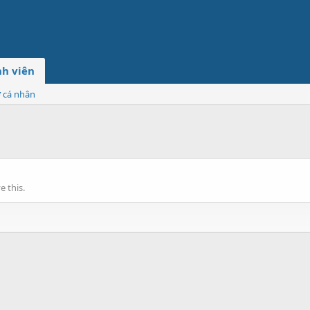
h viên
ơ cá nhân
 this.