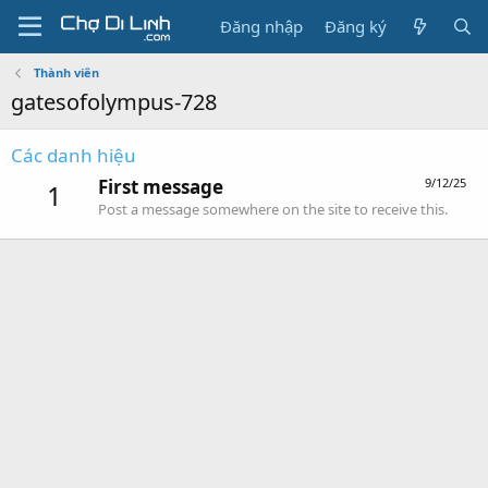
Đăng nhập
Đăng ký
Thành viên
gatesofolympus-728
Các danh hiệu
First message
9/12/25
1
Post a message somewhere on the site to receive this.