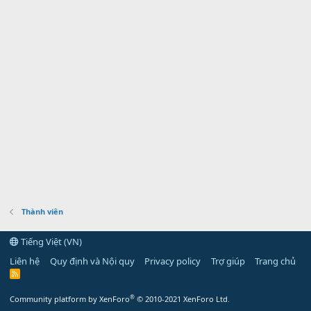
Thành viên
Tiếng Việt (VN)
Liên hệ
Quy định và Nội quy
Privacy policy
Trợ giúp
Trang chủ
R
S
S
®
Community platform by XenForo
© 2010-2021 XenForo Ltd.