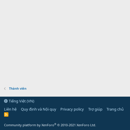
Thành viên
Tiếng Việt (VN)
Liên hệ
Quy định và Nội quy
Privacy policy
Trợ giúp
Trang chủ
R
S
S
®
Community platform by XenForo
© 2010-2021 XenForo Ltd.