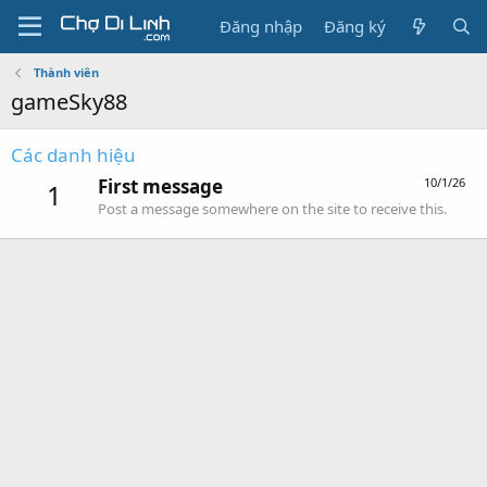
Đăng nhập
Đăng ký
Thành viên
gameSky88
Các danh hiệu
First message
10/1/26
1
Post a message somewhere on the site to receive this.