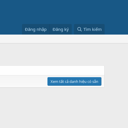
Đăng nhập
Đăng ký
Tìm kiếm
Xem tất cả danh hiệu có sẵn