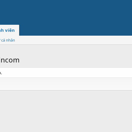
h viên
ơ cá nhân
hincom
.