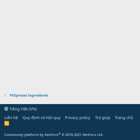
FitSpresso Ingredients
Tiếng Việt (VN)
Liên hệ
Quy định và Nội quy
Privacy policy
Trợ giúp
Trang chủ
R
S
S
®
Community platform by XenForo
© 2010-2021 XenForo Ltd.