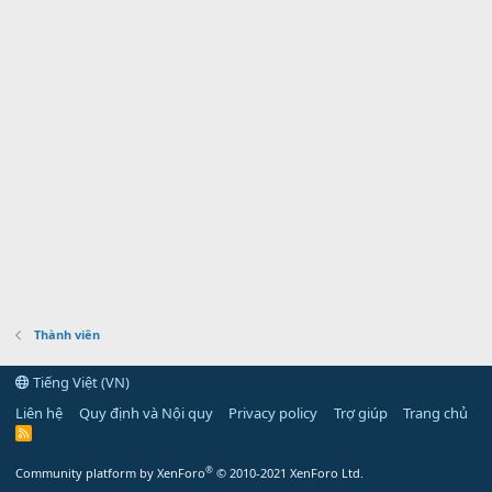
Thành viên
Tiếng Việt (VN)
Liên hệ
Quy định và Nội quy
Privacy policy
Trợ giúp
Trang chủ
R
S
S
®
Community platform by XenForo
© 2010-2021 XenForo Ltd.