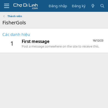
Đăng nhập
Đăng ký
Thành viên
FisherGols
Các danh hiệu
First message
16/12/23
1
Post a message somewhere on the site to receive this.