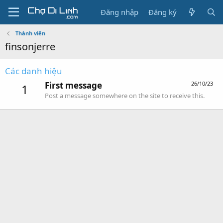
Đăng nhập
Đăng ký
Thành viên
finsonjerre
Các danh hiệu
First message
26/10/23
1
Post a message somewhere on the site to receive this.