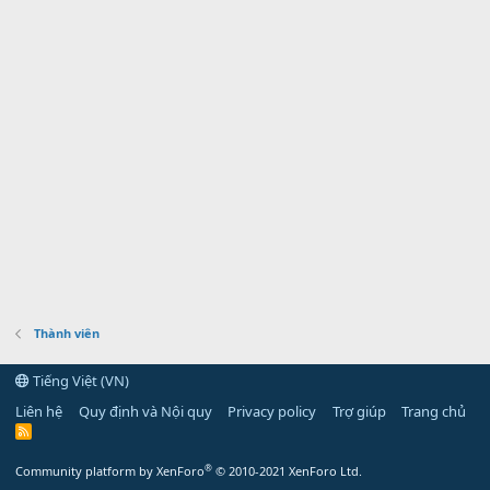
Thành viên
Tiếng Việt (VN)
Liên hệ
Quy định và Nội quy
Privacy policy
Trợ giúp
Trang chủ
R
S
S
®
Community platform by XenForo
© 2010-2021 XenForo Ltd.