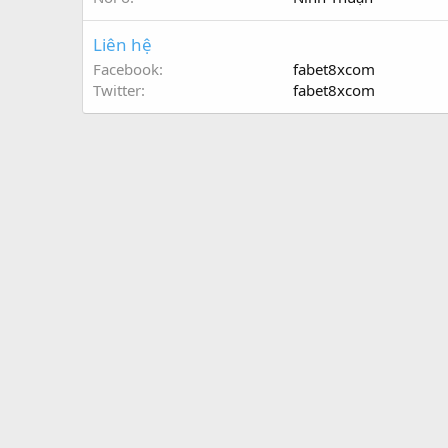
Liên hệ
Facebook
fabet8xcom
Twitter
fabet8xcom