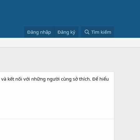
Đăng nhập
Đăng ký
Tìm kiếm
 và kết nối với những người cùng sở thích. Để hiểu