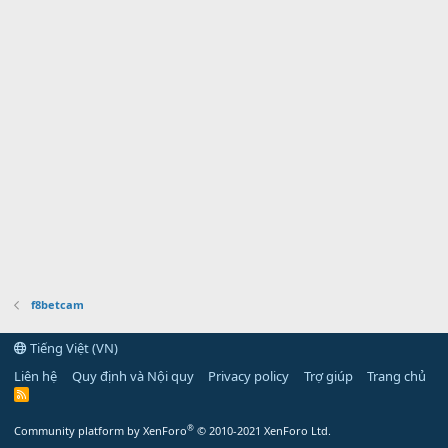
f8betcam
Tiếng Việt (VN)
Liên hệ
Quy định và Nội quy
Privacy policy
Trợ giúp
Trang chủ
R
S
S
®
Community platform by XenForo
© 2010-2021 XenForo Ltd.