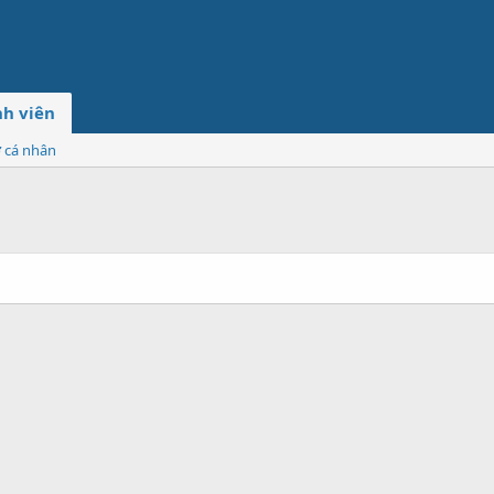
h viên
ơ cá nhân