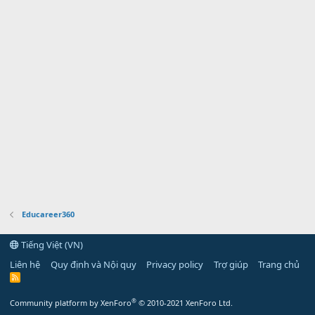
Educareer360
Tiếng Việt (VN)
Liên hệ
Quy định và Nội quy
Privacy policy
Trợ giúp
Trang chủ
R
S
S
®
Community platform by XenForo
© 2010-2021 XenForo Ltd.