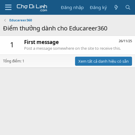
Đăng nhập
Đăng ký
Educareer360
Điểm thưởng dành cho Educareer360
First message
26/11/25
1
Post a message somewhere on the site to receive this.
Tổng điểm: 1
Xem tất cả danh hiệu có sẵn