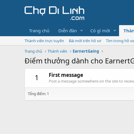
Trang chủ
Diễn đàn
Có gì mới
Thàn
Thành viên trực tuyến
Bài mới trên hồ sơ
Tìm trong hồ s
Trang chủ
Thành viên
EarnertGaing
Điểm thưởng dành cho Earnert
First message
1
Post a message somewhere on the site to receive
Tổng điểm: 1