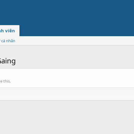
h viên
ơ cá nhân
Gaing
 this.