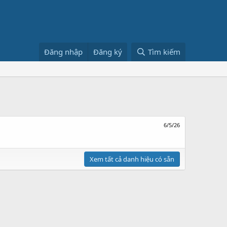
Đăng nhập
Đăng ký
Tìm kiếm
6/5/26
Xem tất cả danh hiệu có sẵn