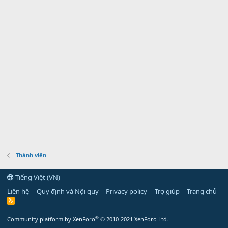
Thành viên
Tiếng Việt (VN)
Liên hệ
Quy định và Nội quy
Privacy policy
Trợ giúp
Trang chủ
R
S
S
®
Community platform by XenForo
© 2010-2021 XenForo Ltd.