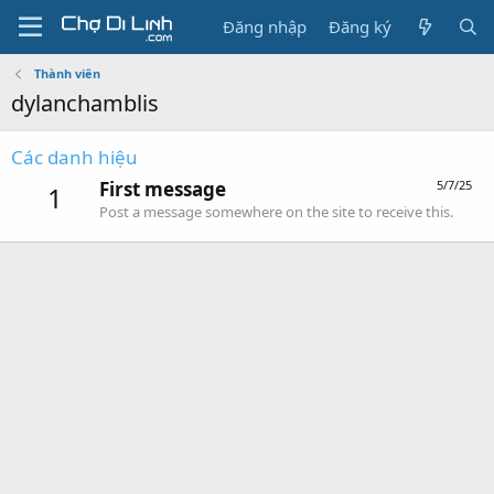
Đăng nhập
Đăng ký
Thành viên
dylanchamblis
Các danh hiệu
First message
5/7/25
1
Post a message somewhere on the site to receive this.