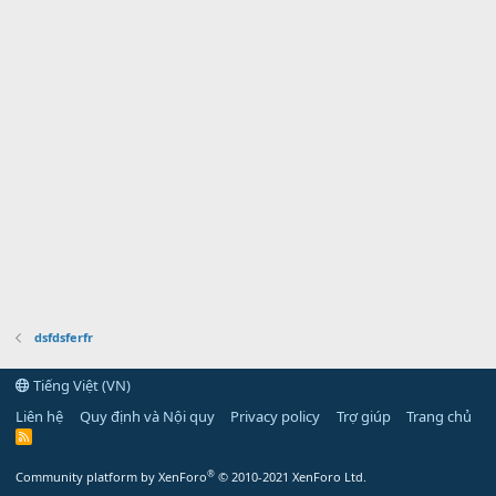
dsfdsferfr
Tiếng Việt (VN)
Liên hệ
Quy định và Nội quy
Privacy policy
Trợ giúp
Trang chủ
R
S
S
®
Community platform by XenForo
© 2010-2021 XenForo Ltd.