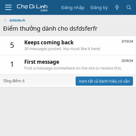
Đăng nhập
Đăng ký
dsfdsferfr
Điểm thưởng dành cho dsfdsferfr
Keeps coming back
3/10/24
5
30 messages posted. You must like it here!
First message
25/9/24
1
Post a message somewhere on the site to receive this.
Tổng điểm: 6
Xem tất cả danh hiệu có sẵn