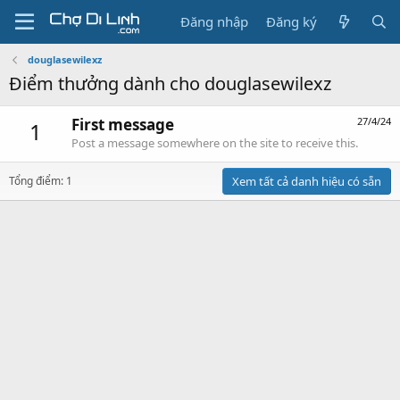
Đăng nhập
Đăng ký
douglasewilexz
Điểm thưởng dành cho douglasewilexz
First message
27/4/24
1
Post a message somewhere on the site to receive this.
Tổng điểm: 1
Xem tất cả danh hiệu có sẵn