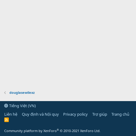
douglasewilexz
Tiếng Việt (VN)
Liên hệ
Quy định và Nội quy
Privacy policy
Trợ giúp
Trang chủ
R
S
S
®
Community platform by XenForo
© 2010-2021 XenForo Ltd.