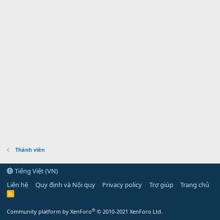
Thành viên
Tiếng Việt (VN)
Liên hệ
Quy định và Nội quy
Privacy policy
Trợ giúp
Trang chủ
R
S
S
®
Community platform by XenForo
© 2010-2021 XenForo Ltd.