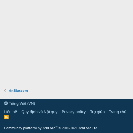
dn88accom
Tiếng Việt (VN)
Liên hệ
Quy định và Nội quy
Privacy policy
Trợ giúp
Trang chủ
R
S
S
®
Community platform by XenForo
© 2010-2021 XenForo Ltd.