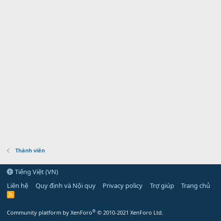
Thành viên
Tiếng Việt (VN)
Liên hệ
Quy định và Nội quy
Privacy policy
Trợ giúp
Trang chủ
R
S
S
®
Community platform by XenForo
© 2010-2021 XenForo Ltd.