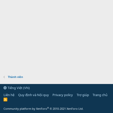
Thành viên
Tiếng Việt (VN)
Liên hệ
Quy định và Nội quy
Privacy policy
Trợ giúp
Trang chủ
R
S
S
®
Community platform by XenForo
© 2010-2021 XenForo Ltd.