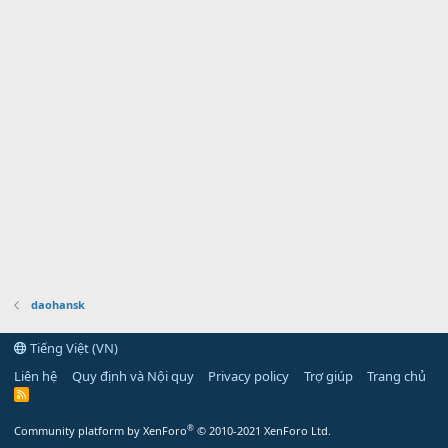
daohansk
Tiếng Việt (VN)
Liên hệ
Quy định và Nội quy
Privacy policy
Trợ giúp
Trang chủ
R
S
S
®
Community platform by XenForo
© 2010-2021 XenForo Ltd.