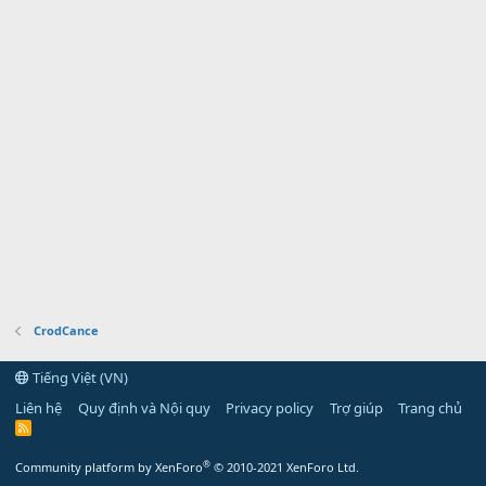
CrodCance
Tiếng Việt (VN)
Liên hệ
Quy định và Nội quy
Privacy policy
Trợ giúp
Trang chủ
R
S
S
®
Community platform by XenForo
© 2010-2021 XenForo Ltd.