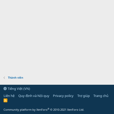
Thành viên
Tiếng Việt (VN)
Liên hệ
Quy định và Nội quy
Privacy policy
Trợ giúp
Trang chủ
R
S
S
®
Community platform by XenForo
© 2010-2021 XenForo Ltd.