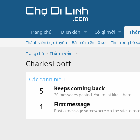
Trang chủ
Diễn đàn
Có gì mới
Thàn
Thành viên trực tuyến
Bài mới trên hồ sơ
Tìm trong hồ s
Trang chủ
Thành viên
CharlesLooff
Các danh hiệu
Keeps coming back
5
30 messages posted. You must like it here!
First message
1
Post a message somewhere on the site to recei