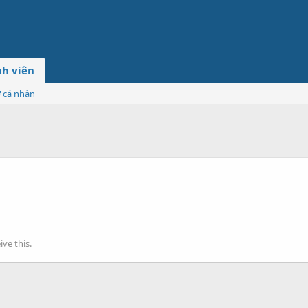
h viên
ơ cá nhân
ve this.