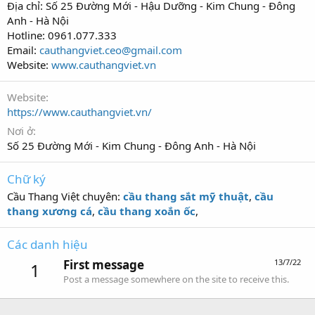
Địa chỉ: Số 25 Đường Mới - Hậu Dưỡng - Kim Chung - Đông
Anh - Hà Nội
Hotline: 0961.077.333
Email:
cauthangviet.ceo@gmail.com
Website:
www.cauthangviet.vn
Website
https://www.cauthangviet.vn/
Nơi ở
Số 25 Đường Mới - Kim Chung - Đông Anh - Hà Nội
Chữ ký
Cầu Thang Việt chuyên:
cầu thang sắt mỹ thuật
,
cầu
thang xương cá
,
cầu thang xoắn ốc
,
Các danh hiệu
First message
13/7/22
1
Post a message somewhere on the site to receive this.