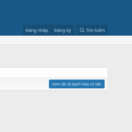
Đăng nhập
Đăng ký
Tìm kiếm
Xem tất cả danh hiệu có sẵn