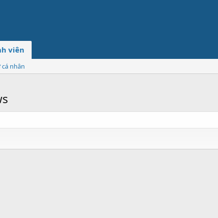
h viên
ơ cá nhân
ws