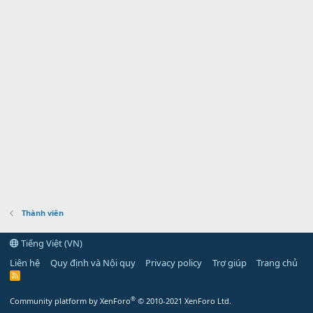
Thành viên
Tiếng Việt (VN)
Liên hệ
Quy định và Nội quy
Privacy policy
Trợ giúp
Trang chủ
R
S
S
®
Community platform by XenForo
© 2010-2021 XenForo Ltd.