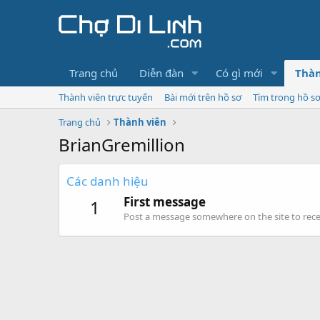
Trang chủ
Diễn đàn
Có gì mới
Thàn
Thành viên trực tuyến
Bài mới trên hồ sơ
Tìm trong hồ s
Trang chủ
Thành viên
BrianGremillion
Các danh hiệu
First message
1
Post a message somewhere on the site to recei