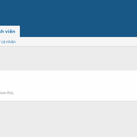
h viên
ơ cá nhân
ve this.