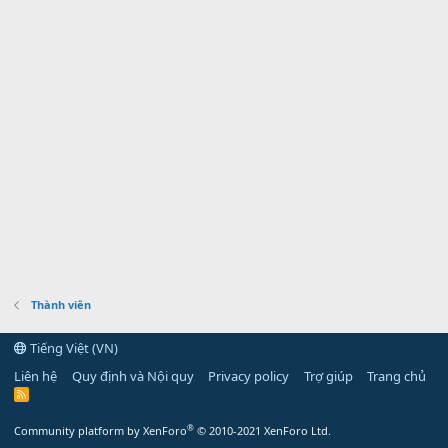
Thành viên
Tiếng Việt (VN)
Liên hệ
Quy định và Nội quy
Privacy policy
Trợ giúp
Trang chủ
R
S
S
®
Community platform by XenForo
© 2010-2021 XenForo Ltd.