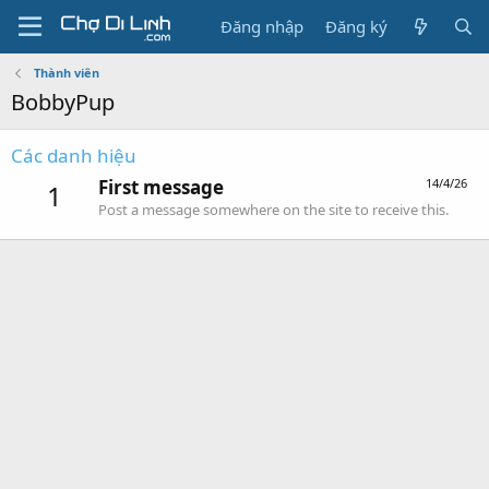
Đăng nhập
Đăng ký
Thành viên
BobbyPup
Các danh hiệu
First message
14/4/26
1
Post a message somewhere on the site to receive this.