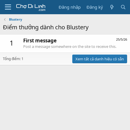
Đăng nhập
Đăng ký
Blustery
Điểm thưởng dành cho Blustery
First message
25/5/26
1
Post a message somewhere on the site to receive this.
Tổng điểm: 1
Xem tất cả danh hiệu có sẵn