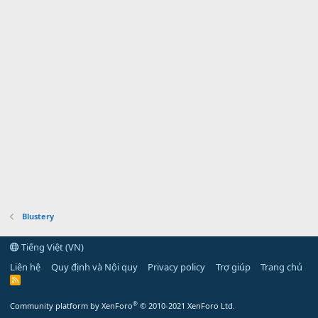
Blustery
Tiếng Việt (VN)
Liên hệ
Quy định và Nội quy
Privacy policy
Trợ giúp
Trang chủ
R
S
S
®
Community platform by XenForo
© 2010-2021 XenForo Ltd.