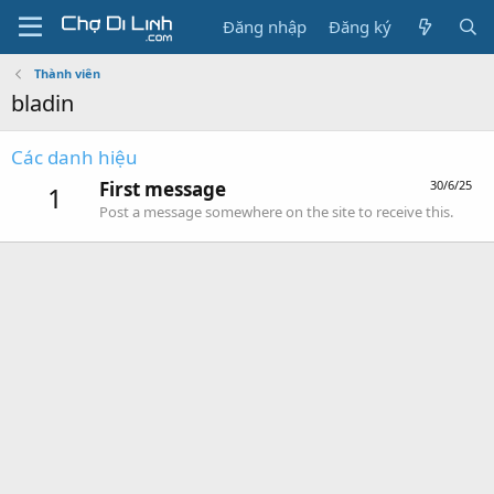
Đăng nhập
Đăng ký
Thành viên
bladin
Các danh hiệu
First message
30/6/25
1
Post a message somewhere on the site to receive this.