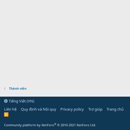
Thành viên
Tiếng Việt (VN)
Liên hệ
Quy định và Nội quy
Privacy policy
Trợ giúp
Trang chủ
R
S
S
®
Community platform by XenForo
© 2010-2021 XenForo Ltd.