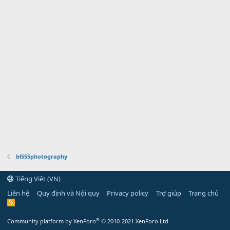
bl555photography
Tiếng Việt (VN)
Liên hệ
Quy định và Nội quy
Privacy policy
Trợ giúp
Trang chủ
R
S
S
®
Community platform by XenForo
© 2010-2021 XenForo Ltd.