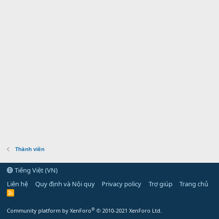
Thành viên
Tiếng Việt (VN)
Liên hệ
Quy định và Nội quy
Privacy policy
Trợ giúp
Trang chủ
R
S
S
®
Community platform by XenForo
© 2010-2021 XenForo Ltd.