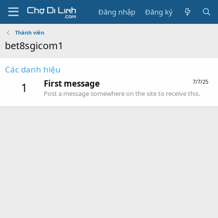
Đăng nhập
Đăng ký
Thành viên
bet8sgicom1
Các danh hiệu
First message
7/7/25
1
Post a message somewhere on the site to receive this.