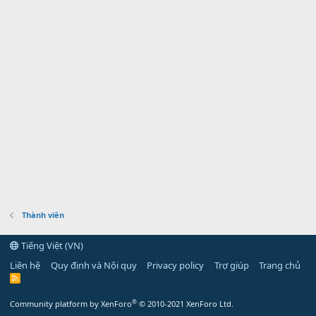
Thành viên
Tiếng Việt (VN)
Liên hệ
Quy định và Nội quy
Privacy policy
Trợ giúp
Trang chủ
R
S
S
®
Community platform by XenForo
© 2010-2021 XenForo Ltd.