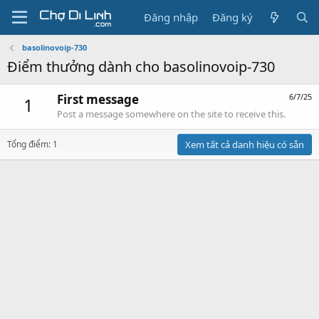
Đăng nhập
Đăng ký
basolinovoip-730
Điểm thưởng dành cho basolinovoip-730
First message
6/7/25
1
Post a message somewhere on the site to receive this.
Tổng điểm: 1
Xem tất cả danh hiệu có sẵn