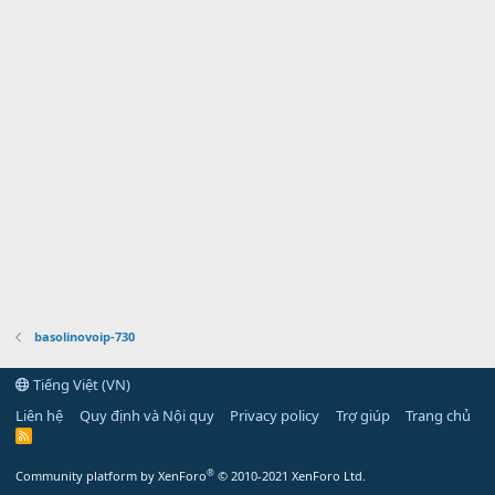
basolinovoip-730
Tiếng Việt (VN)
Liên hệ
Quy định và Nội quy
Privacy policy
Trợ giúp
Trang chủ
R
S
S
®
Community platform by XenForo
© 2010-2021 XenForo Ltd.