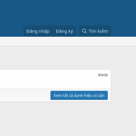
Đăng nhập
Đăng ký
Tìm kiếm
9/5/26
Xem tất cả danh hiệu có sẵn