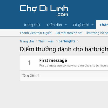
Trang chủ
Diễn đàn
Có gì mới
Thàn
Thành viên trực tuyến
Bài mới trên hồ sơ
Tìm trong hồ s
Trang chủ
Thành viên
barbrights
Điểm thưởng dành cho barbrigh
First message
1
Post a message somewhere on the site to receive
Tổng điểm: 1