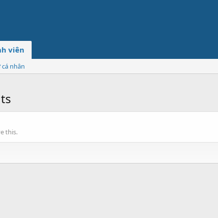
h viên
ơ cá nhân
ts
 this.