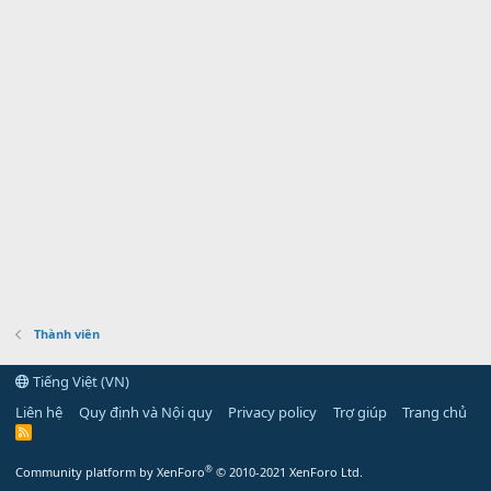
Thành viên
Tiếng Việt (VN)
Liên hệ
Quy định và Nội quy
Privacy policy
Trợ giúp
Trang chủ
R
S
S
®
Community platform by XenForo
© 2010-2021 XenForo Ltd.