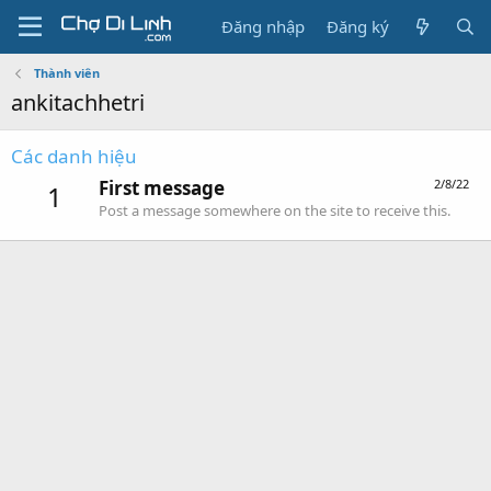
Đăng nhập
Đăng ký
Thành viên
ankitachhetri
Các danh hiệu
First message
2/8/22
1
Post a message somewhere on the site to receive this.