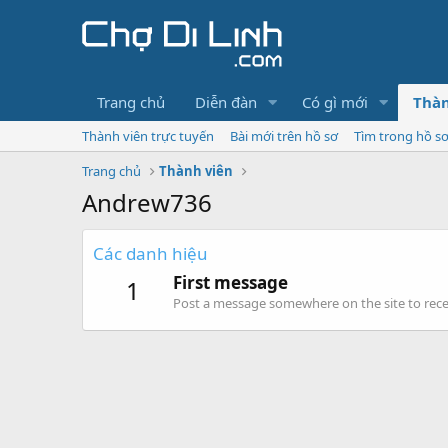
Trang chủ
Diễn đàn
Có gì mới
Thàn
Thành viên trực tuyến
Bài mới trên hồ sơ
Tìm trong hồ s
Trang chủ
Thành viên
Andrew736
Các danh hiệu
First message
1
Post a message somewhere on the site to recei