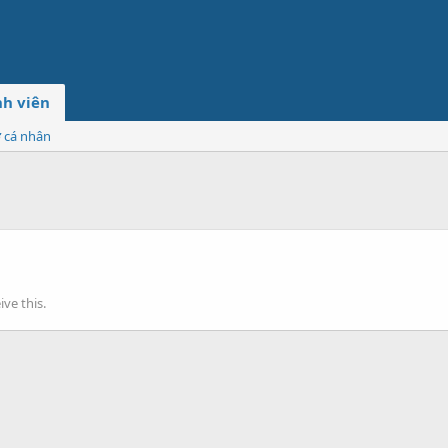
h viên
ơ cá nhân
ve this.