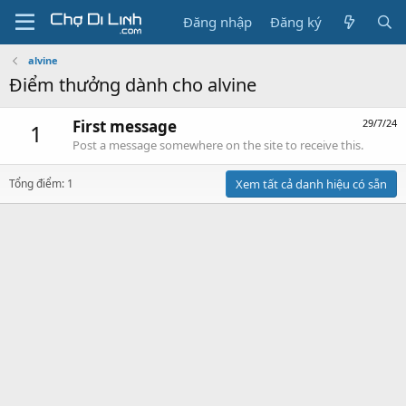
Đăng nhập
Đăng ký
alvine
Điểm thưởng dành cho alvine
First message
29/7/24
1
Post a message somewhere on the site to receive this.
Tổng điểm: 1
Xem tất cả danh hiệu có sẵn