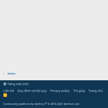
alvine
Tiếng Việt (VN)
Liên hệ
Quy định và Nội quy
Privacy policy
Trợ giúp
Trang chủ
R
S
S
®
Community platform by XenForo
© 2010-2021 XenForo Ltd.