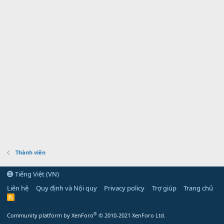
Thành viên
Tiếng Việt (VN)
Liên hệ
Quy định và Nội quy
Privacy policy
Trợ giúp
Trang chủ
R
S
S
®
Community platform by XenForo
© 2010-2021 XenForo Ltd.