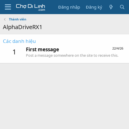
Đăng nhập
Đăng ký
Thành viên
AlphaDriveRX1
Các danh hiệu
First message
22/4/26
1
Post a message somewhere on the site to receive this.