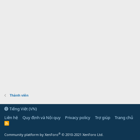
Thành viên
Tiếng Việt (VN)
Liên hệ
Quy định và Nội quy
Privacy policy
Trợ giúp
Trang chủ
R
S
S
®
Community platform by XenForo
© 2010-2021 XenForo Ltd.