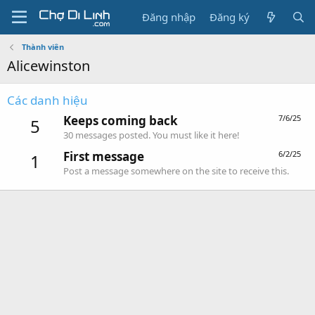
Đăng nhập
Đăng ký
Thành viên
Alicewinston
Các danh hiệu
Keeps coming back
7/6/25
5
30 messages posted. You must like it here!
First message
6/2/25
1
Post a message somewhere on the site to receive this.