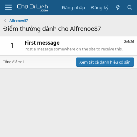
Đăng nhập
Đăng ký
Alfrenoe87
Điểm thưởng dành cho Alfrenoe87
First message
2/6/26
1
Post a message somewhere on the site to receive this.
Tổng điểm: 1
Xem tất cả danh hiệu có sẵn