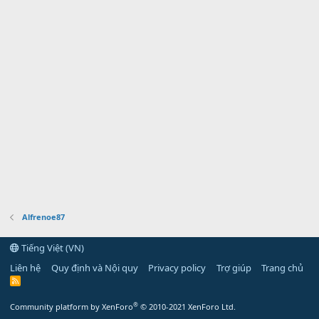
Alfrenoe87
Tiếng Việt (VN)
Liên hệ
Quy định và Nội quy
Privacy policy
Trợ giúp
Trang chủ
R
S
S
®
Community platform by XenForo
© 2010-2021 XenForo Ltd.