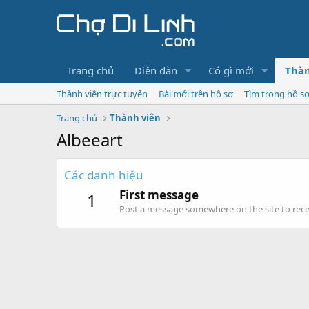
Trang chủ
Diễn đàn
Có gì mới
Thàn
Thành viên trực tuyến
Bài mới trên hồ sơ
Tìm trong hồ s
Trang chủ
Thành viên
Albeeart
Các danh hiệu
First message
1
Post a message somewhere on the site to recei