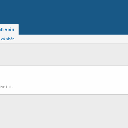
h viên
ơ cá nhân
ve this.