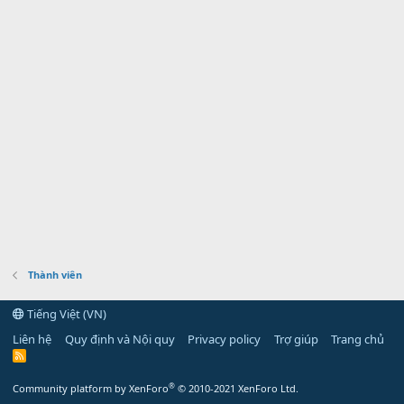
Thành viên
Tiếng Việt (VN)
Liên hệ
Quy định và Nội quy
Privacy policy
Trợ giúp
Trang chủ
R
S
S
®
Community platform by XenForo
© 2010-2021 XenForo Ltd.