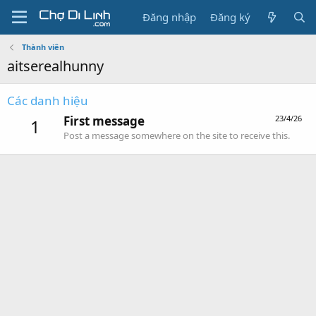
Đăng nhập
Đăng ký
Thành viên
aitserealhunny
Các danh hiệu
First message
23/4/26
1
Post a message somewhere on the site to receive this.