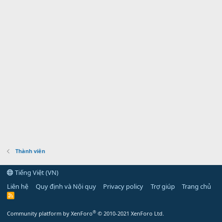
Thành viên
Tiếng Việt (VN)
Liên hệ
Quy định và Nội quy
Privacy policy
Trợ giúp
Trang chủ
R
S
S
®
Community platform by XenForo
© 2010-2021 XenForo Ltd.