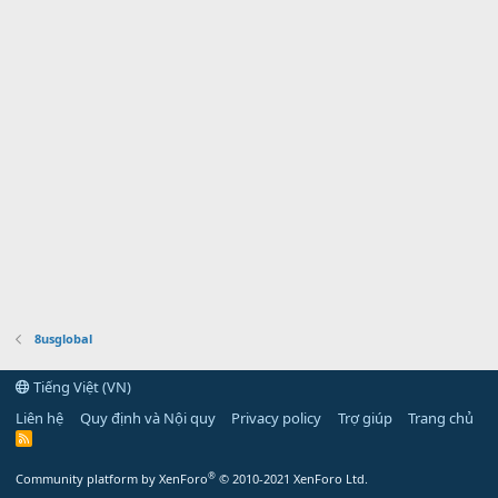
8usglobal
Tiếng Việt (VN)
Liên hệ
Quy định và Nội quy
Privacy policy
Trợ giúp
Trang chủ
R
S
S
®
Community platform by XenForo
© 2010-2021 XenForo Ltd.