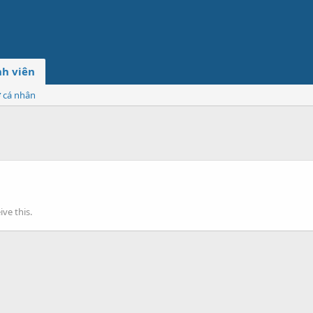
h viên
ơ cá nhân
ve this.