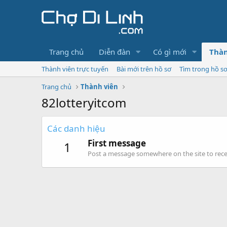
Trang chủ
Diễn đàn
Có gì mới
Thàn
Thành viên trực tuyến
Bài mới trên hồ sơ
Tìm trong hồ s
Trang chủ
Thành viên
82lotteryitcom
Các danh hiệu
First message
1
Post a message somewhere on the site to recei