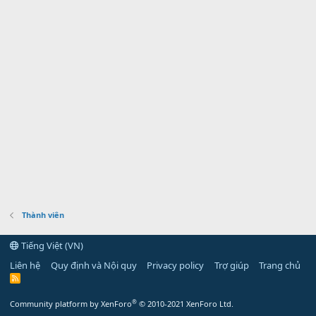
Thành viên
Tiếng Việt (VN)
Liên hệ
Quy định và Nội quy
Privacy policy
Trợ giúp
Trang chủ
R
S
S
®
Community platform by XenForo
© 2010-2021 XenForo Ltd.