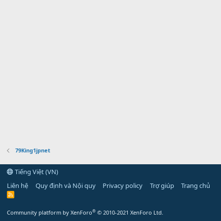
79King1jpnet
Tiếng Việt (VN)
Liên hệ
Quy định và Nội quy
Privacy policy
Trợ giúp
Trang chủ
R
S
S
®
Community platform by XenForo
© 2010-2021 XenForo Ltd.